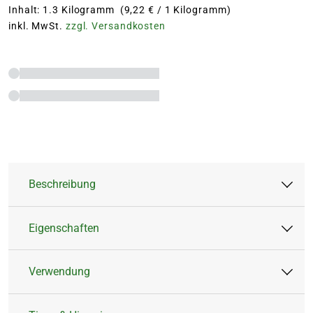
Inhalt: 1.3 Kilogramm (9,22 € / 1 Kilogramm)
inkl. MwSt.
zzgl. Versandkosten
Beschreibung
Eigenschaften
Organisch-mineralischer Blumendünger
für Zimmer, Balkon- und Terassenpflanzen
Verwendung
Mit Original COMPO GUANO
Artikeltyp:
Flüssigdünger
Ergänzt um mineralische Komponenten
Inhalt:
1,3 Liter