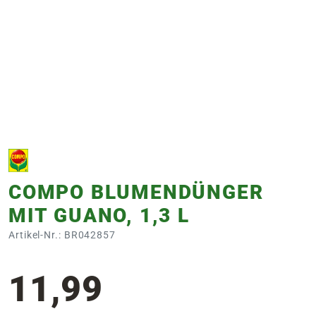
e
 Öffnungszeiten
 Öffnungszeiten
n
en
COMPO BLUMENDÜNGER
MIT GUANO, 1,3 L
Artikel-Nr.: BR042857
11,99