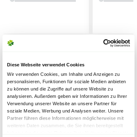
unkompliziertes und sauberes Dosieren. Nicht
Pflanzerde
findet Einsatz bei:
überhöht dosieren.
Lieferhinweise
Sträuchern
Anwendungszeitraum
Von Januar bis Dezember.
Büschen
Obstbäumen
Hinweis
WEITERE PRODUKTE
Vor Gebrauch Produktinformationen und
FOLGENDE VERSANDKOSTEN
Diese Webseite verwendet Cookies
Bäumen
Anwendungshinweise beachten.
KÖNNEN ENTSTEHEN
Wir verwenden Cookies, um Inhalte und Anzeigen zu
Zimmerpflanzen
personalisieren, Funktionen für soziale Medien anbieten
PAKETVERSAND
Sicherheitsdatenblatt
zu können und die Zugriffe auf unsere Website zu
6,95€
für Standardpakete (z.B.Dünger oder
analysieren. Außerdem geben wir Informationen zu Ihrer
Verwendung unserer Website an unsere Partner für
Zubehör)
soziale Medien, Werbung und Analysen weiter. Unsere
7,95€
für größere Pakete (z.B. Pflanzen oder
Partner führen diese Informationen möglicherweise mit
Erde)
weiteren Daten zusammen, die Sie ihnen bereitgestellt
haben oder die sie im Rahmen Ihrer Nutzung der Dienste
SPERRGUTVERSAND
Warenkorb lädt