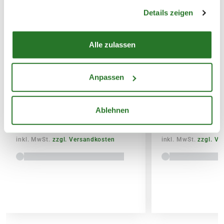
gesammelt haben.
Details zeigen
14,95€
SPEDITIONSVERSAND
Alle zulassen
29,95€
BLUMEN RISSE Beet &
BLUMEN RISSE 
Anpassen
Balkon-Langzeitdünger, 900 g
Universaldünger
Ablehnen
8,99
3,79
inkl. MwSt.
zzgl. Versandkosten
inkl. MwSt.
zzgl. V