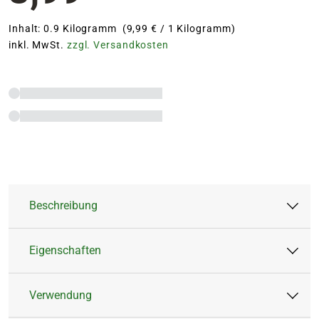
Inhalt: 0.9 Kilogramm (9,99 € / 1 Kilogramm)
inkl. MwSt.
zzgl. Versandkosten
Beschreibung
Eigenschaften
Mit dem BLUMEN RISSE Beet & Balkon-
Langzeitdünger versorgst Du Deine Balkon-,
Verwendung
Beet- und Kübelpflanzen zuverlässig über die
Artikeltyp:
Feststoffdünger