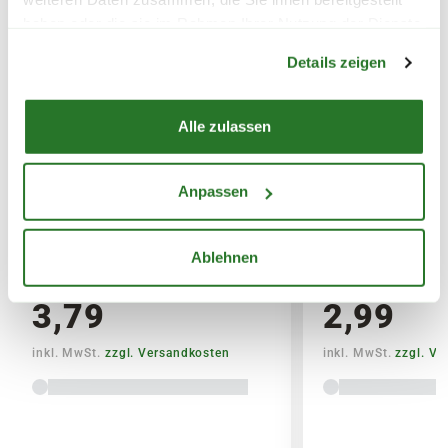
SPERRGUTVERSAND
haben oder die sie im Rahmen Ihrer Nutzung der Dienste
Warenkorb lädt
gesammelt haben.
14,95€
Details zeigen
SPEDITIONSVERSAND
Alle zulassen
29,95€
Anpassen
BLUMEN RISSE Bio-
BLUMEN RISSE 
Universaldünger, 1 L
Düngestäbchen,
Ablehnen
3,79
2,99
inkl. MwSt.
zzgl. Versandkosten
inkl. MwSt.
zzgl. V