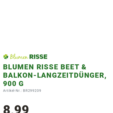
e
 Öffnungszeiten
 Öffnungszeiten
n
en
BLUMEN RISSE BEET &
BALKON-LANGZEITDÜNGER,
900 G
Artikel-Nr.: BR299209
8,99