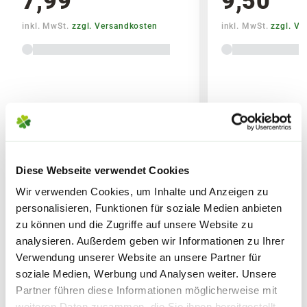
7,99
9,50
Blähton als unterste Schicht
Blüten fördern: Nicht zu eng pflanzen und
inkl. MwSt.
zzgl. Versandkosten
inkl. MwSt.
zzgl. V
Pflanzerde
findet Einsatz bei:
regelmäßig welke Blüten entfernen
Standort: sonnig
Lieferhinweise
Erde:
Sträuchern
Blumen Risse Beet-& Balkonerde
Büschen
Obstbäumen
FOLGENDE VERSANDKOSTEN
Bäumen
Diese Webseite verwendet Cookies
KÖNNEN ENTSTEHEN
WEITERE PRODUKTE
Wir verwenden Cookies, um Inhalte und Anzeigen zu
Zimmerpflanzen
personalisieren, Funktionen für soziale Medien anbieten
PAKETVERSAND
zu können und die Zugriffe auf unsere Website zu
6,95€
für Standardpakete (z.B.Dünger oder
analysieren. Außerdem geben wir Informationen zu Ihrer
Zubehör)
Verwendung unserer Website an unsere Partner für
7,95€
für größere Pakete (z.B. Pflanzen oder
soziale Medien, Werbung und Analysen weiter. Unsere
Erde)
Partner führen diese Informationen möglicherweise mit
weiteren Daten zusammen, die Sie ihnen bereitgestellt