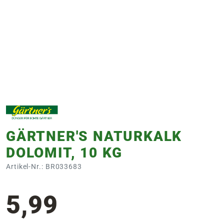
e
 Öffnungszeiten
 Öffnungszeiten
n
en
GÄRTNER'S NATURKALK
DOLOMIT, 10 KG
Artikel-Nr.: BR033683
5,99