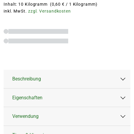
Inhalt: 10 Kilogramm (0,60 € / 1 Kilogramm)
inkl. MwSt.
zzgl. Versandkosten
Beschreibung
Eigenschaften
Mit hohem Magnesiumanteil für eine
nachhaltige Verbesserung der
Verwendung
Krümelstruktur des Bodens
Artikeltyp:
Feststoffdünger
Schafft sattgrüne Pflanzen und beugt
Inhalt:
10 kg