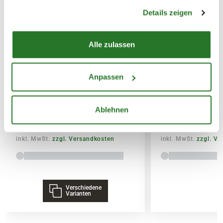
gesammelt haben.
Details zeigen
14,95€
SPEDITIONSVERSAND
Alle zulassen
29,95€
BLUMEN RISSE Bio-Garten-&
BLUMEN RISSE 
Anpassen
Gemüsedünger
& Palmendünger
Ablehnen
7,99
3,79
inkl. MwSt.
zzgl. Versandkosten
inkl. MwSt.
zzgl. V
Verschiedene
Varianten