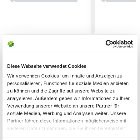
Lieferhinweise
WEITERE PRODUKTE
FOLGENDE VERSANDKOSTEN
Diese Webseite verwendet Cookies
KÖNNEN ENTSTEHEN
Wir verwenden Cookies, um Inhalte und Anzeigen zu
personalisieren, Funktionen für soziale Medien anbieten
PAKETVERSAND
zu können und die Zugriffe auf unsere Website zu
6,95€
für Standardpakete (z.B.Dünger oder
analysieren. Außerdem geben wir Informationen zu Ihrer
Verwendung unserer Website an unsere Partner für
Zubehör)
soziale Medien, Werbung und Analysen weiter. Unsere
7,95€
für größere Pakete (z.B. Pflanzen oder
Partner führen diese Informationen möglicherweise mit
Erde)
weiteren Daten zusammen, die Sie ihnen bereitgestellt
haben oder die sie im Rahmen Ihrer Nutzung der Dienste
SPERRGUTVERSAND
Warenkorb lädt