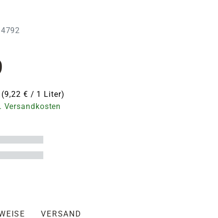
134792
9
 (9,22 € / 1 Liter)
. Versandkosten
NWEISE
VERSAND