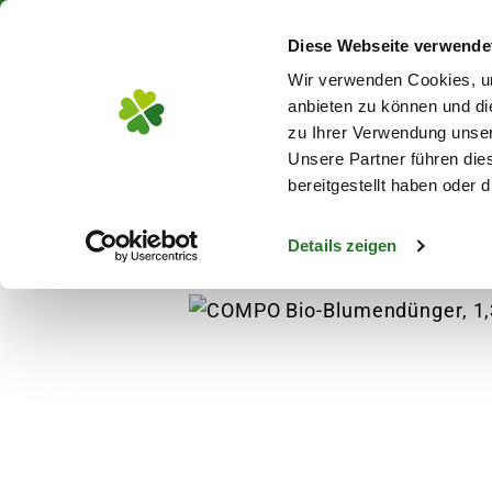
Über 130 Standorte in De
Diese Webseite verwende
Zum Hauptinhalt
Wir verwenden Cookies, um
anbieten zu können und di
zu Ihrer Verwendung unser
Unsere Partner führen die
Blumen
Pflanz
bereitgestellt haben oder
Details zeigen
Pflanzen
Dünger
COMPO Bio-Blumendüng
s