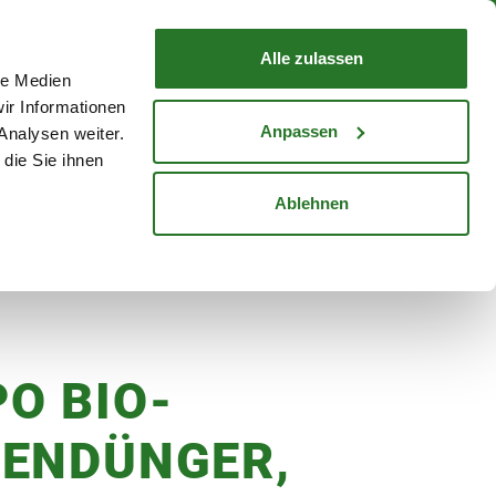
nd mit Wunschlieferdatum
WARENKORB
Warenkorb schließen
Alle zulassen
le Medien
Mein Konto
Standorte
ir Informationen
Anmelden
Anpassen
Analysen weiter.
die Sie ihnen
cheine
Karriere
Ablehnen
O BIO-
ENDÜNGER,