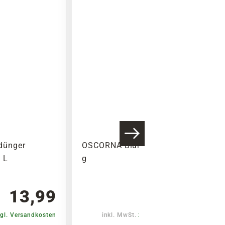
Warenkorb lädt
dünger
OSCORNA Blumendünger, 500
1 L
g
13,99
3,95
gl. Versandkosten
inkl. MwSt.
zzgl. Versandkosten