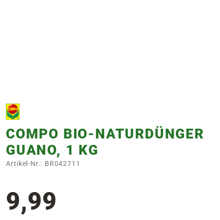
e
 Öffnungszeiten
 Öffnungszeiten
n
en
COMPO BIO-NATURDÜNGER
GUANO, 1 KG
Artikel-Nr.: BR042711
9,99