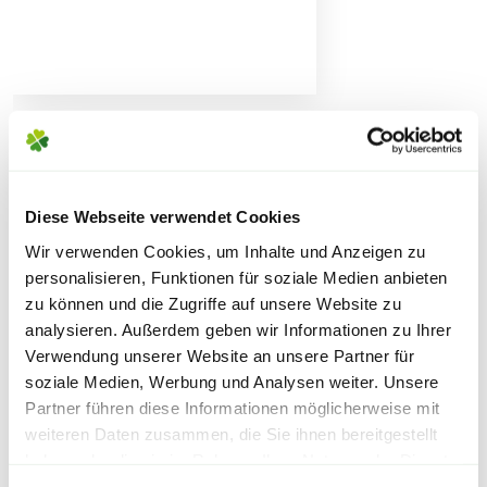
Hinweis
Vor Gebrauch Produktinformationen und
Lieferhinweise
Anwendungshinweise beachten.
Sicherheitsdatenblatt
WEITERE PRODUKTE
FOLGENDE VERSANDKOSTEN
Diese Webseite verwendet Cookies
KÖNNEN ENTSTEHEN
Wir verwenden Cookies, um Inhalte und Anzeigen zu
personalisieren, Funktionen für soziale Medien anbieten
PAKETVERSAND
zu können und die Zugriffe auf unsere Website zu
6,95€
für Standardpakete (z.B.Dünger oder
analysieren. Außerdem geben wir Informationen zu Ihrer
Zubehör)
Verwendung unserer Website an unsere Partner für
7,95€
für größere Pakete (z.B. Pflanzen oder
soziale Medien, Werbung und Analysen weiter. Unsere
Erde)
Partner führen diese Informationen möglicherweise mit
weiteren Daten zusammen, die Sie ihnen bereitgestellt
SPERRGUTVERSAND
haben oder die sie im Rahmen Ihrer Nutzung der Dienste
Warenkorb lädt
gesammelt haben.