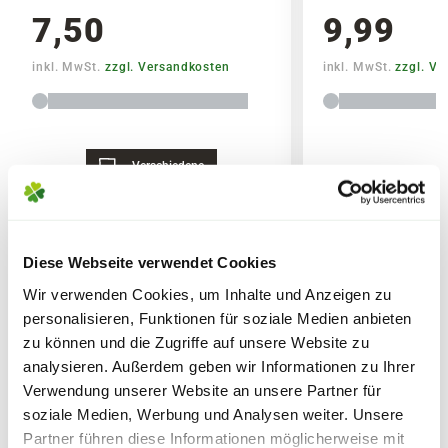
Für die Anwendung im Gartenbau
7,50
9,99
inkl. MwSt.
zzgl. Versandkosten
inkl. MwSt.
zzgl. V
Zusammensetzung
6,0 % N Gesamtstickstoff (2,0% N
Nitratstickstoff, 0,8% N
Verschiedene
Lieferhinweise
Varianten
Ammoniumstickstoff, 3,2% N
Carbamidstickstoff)
4,0 % P2O5 wasserlösliches Phosphat
Diese Webseite verwendet Cookies
7,0 % K2O wasserlösliches Kaliumoxid
0,02 % B wasserlösliches Bor
WEITERE PRODUKTE
Wir verwenden Cookies, um Inhalte und Anzeigen zu
FOLGENDE VERSANDKOSTEN
0,004 % Cu wasserlösliches Kupfer zu
personalisieren, Funktionen für soziale Medien anbieten
KÖNNEN ENTSTEHEN
100% als Chelat von EDTA
zu können und die Zugriffe auf unsere Website zu
analysieren. Außerdem geben wir Informationen zu Ihrer
0,04 % Fe wasserlösliches Eisen zu 100%
PAKETVERSAND
Verwendung unserer Website an unsere Partner für
als Chelat von DTPA
soziale Medien, Werbung und Analysen weiter. Unsere
6,95€
für Standardpakete (z.B.Dünger oder
0,02 % Mn wasserlösliches Mangan zu
Partner führen diese Informationen möglicherweise mit
Zubehör)
100% als Chelat von EDTA