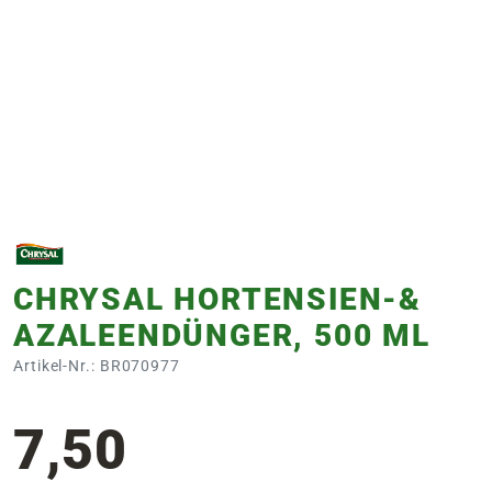
e
 Öffnungszeiten
 Öffnungszeiten
n
en
CHRYSAL HORTENSIEN-&
AZALEENDÜNGER, 500 ML
Artikel-Nr.: BR070977
7,50