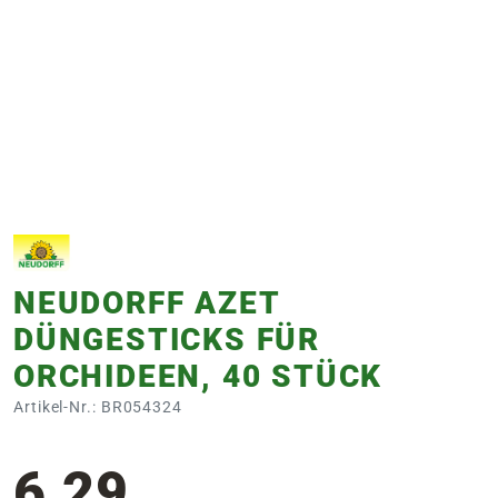
e
 Öffnungszeiten
 Öffnungszeiten
n
en
NEUDORFF AZET
DÜNGESTICKS FÜR
ORCHIDEEN, 40 STÜCK
Artikel-Nr.: BR054324
6,29