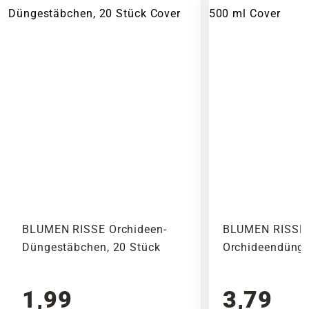
innerhalb Deutschlands. Die Lieferkosten für
Blaukorn, werden künstlich hergestellt.
die angebotenen Artikel ergeben sich aus dem
Die Nährstoffe werden beim Kontakt mit
Gewicht und den Abmessungen des Produktes.
Wasser oder die flüssige Form schnell
Noch vor Abschluss der Bestellung werden Dir
aufgenommen, wodurch mineralische
alle anfallenden Versandkosten dargestellt. Die
Dünger gut bei kurzfristigen
Versandkosten Deiner Bestellung richten sich
Mangelerscheinungen eingesetzt werden
nach dem Produkt mit dem höchsten
können.
Versandkostensatz, welcher einmal berechnet
wird.
Bitte beachte das Pflanzen nicht vor
Wochenenden oder Feiertagen verschickt
werden, um lange Standzeiten zu vermeiden.
BLUMEN RISSE Orchideen-
BLUMEN RISSE
Düngestäbchen, 20 Stück
Orchideendünge
1,99
3,79