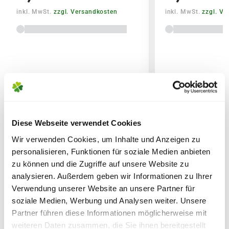
inkl. MwSt.
zzgl. Versandkosten
inkl. MwSt.
zzgl. V
Lieferhinweise
Diese Webseite verwendet Cookies
FOLGENDE VERSANDKOSTEN
WEITERE PRODUKTE
KÖNNEN ENTSTEHEN
Wir verwenden Cookies, um Inhalte und Anzeigen zu
personalisieren, Funktionen für soziale Medien anbieten
PAKETVERSAND
zu können und die Zugriffe auf unsere Website zu
analysieren. Außerdem geben wir Informationen zu Ihrer
6,95€
für Standardpakete (z.B.Dünger oder
Verwendung unserer Website an unsere Partner für
Zubehör)
soziale Medien, Werbung und Analysen weiter. Unsere
7,95€
für größere Pakete (z.B. Pflanzen oder
Partner führen diese Informationen möglicherweise mit
Erde)
weiteren Daten zusammen, die Sie ihnen bereitgestellt