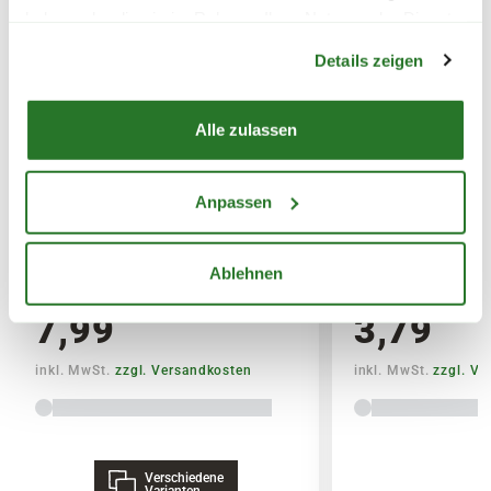
haben oder die sie im Rahmen Ihrer Nutzung der Dienste
Warenkorb lädt
SPERRGUTVERSAND
gesammelt haben.
Details zeigen
14,95€
SPEDITIONSVERSAND
Alle zulassen
29,95€
Anpassen
BLUMEN RISSE Bio-Garten-&
BLUMEN RISSE 
Gemüsedünger
& Palmendünger
Ablehnen
7,99
3,79
inkl. MwSt.
zzgl. Versandkosten
inkl. MwSt.
zzgl. V
Verschiedene