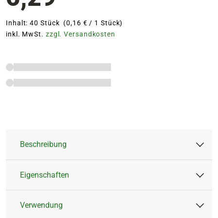
Inhalt: 40 Stück (0,16 € / 1 Stück)
inkl. MwSt.
zzgl. Versandkosten
Beschreibung
Eigenschaften
Organischer NPK-Dünger 7-3-6 aus natürlichen
Rohstoffen für Orchideen mit mindestens 100
Verwendung
Tage
natürlicher Langzeitwirkung.
Artikeltyp:
Feststoffdünger