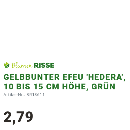
e
 Öffnungszeiten
 Öffnungszeiten
n
en
GELBBUNTER EFEU 'HEDERA',
10 BIS 15 CM HÖHE, GRÜN
Artikel-Nr.: BR13611
2,79