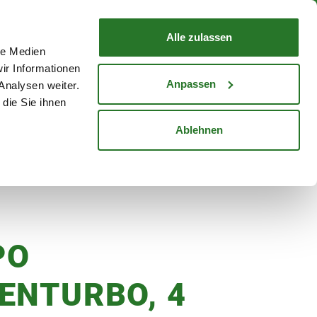
nd mit Wunschlieferdatum
WARENKORB
Warenkorb schließen
Alle zulassen
le Medien
Mein Konto
Standorte
ir Informationen
Anmelden
Anpassen
Analysen weiter.
die Sie ihnen
cheine
Karriere
Ablehnen
PO
ENTURBO, 4