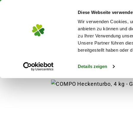
Über 130 Standorte in De
Diese Webseite verwende
Zum Hauptinhalt
Wir verwenden Cookies, um
anbieten zu können und di
zu Ihrer Verwendung unser
Unsere Partner führen die
Blumen
Pflanz
bereitgestellt haben oder
Details zeigen
Pflanzen
Bodendecker
COMPO Heckentur
s