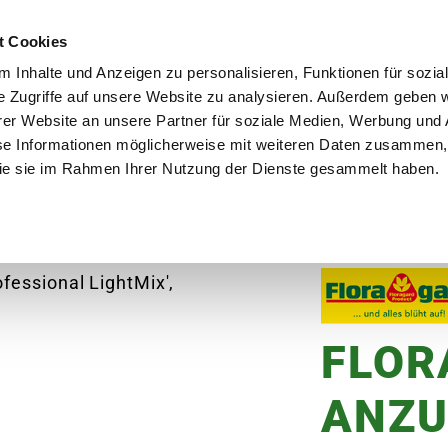
utschland
Qualität seit über 50 Jahren
Blumenversa
t Cookies
 Inhalte und Anzeigen zu personalisieren, Funktionen für sozia
e Zugriffe auf unsere Website zu analysieren. Außerdem geben w
er Website an unsere Partner für soziale Medien, Werbung und 
se Informationen möglicherweise mit weiteren Daten zusammen, 
en
Garten
Aktuelles
Ratgeber
Guts
 die sie im Rahmen Ihrer Nutzung der Dienste gesammelt haben.
AGARD Anzuchterde 'Professional LightMix', 20 L
FLOR
ANZU