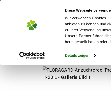
Über 130 Standorte in De
Diese Webseite verwende
Zum Hauptinhalt
Wir verwenden Cookies, um
anbieten zu können und di
zu Ihrer Verwendung unser
Unsere Partner führen die
Blumen
Pflanz
bereitgestellt haben oder
Details zeigen
Pflanzen
Anzucht
Jungpflanzen
FLOR
s