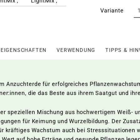
Variante
EIGENSCHAFTEN
VERWENDUNG
TIPPS & HI
um Anzuchterde für erfolgreiches Pflanzenwachstum.
rtner:innen, die das Beste aus ihrem Saatgut und i
r speziellen Mischung aus hochwertigem Weiß- un
dingungen für Keimung und Wurzelbildung. Der Zusat
ür kräftiges Wachstum auch bei Stresssituationen wi
e Wert auf hohe Erträge und gesunde Pflanzen lege