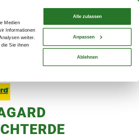
nd mit Wunschlieferdatum
WARENKORB
Warenkorb schließen
Alle zulassen
le Medien
Mein Konto
Standorte
ir Informationen
Anmelden
Anpassen
Analysen weiter.
die Sie ihnen
cheine
Karriere
Ablehnen
AGARD
CHTERDE