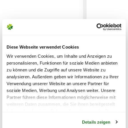
SPERRGUTVERSAND
14,95€
SPEDITIONSVERSAND
29,95€
Diese Webseite verwendet Cookies
BLUMEN RISSE Bio-Kräuter-&
COMPO Bio-
Wir verwenden Cookies, um Inhalte und Anzeigen zu
Aussaaterde, torffrei
Hochbeetaktivat
personalisieren, Funktionen für soziale Medien anbieten
zu können und die Zugriffe auf unsere Website zu
analysieren. Außerdem geben wir Informationen zu Ihrer
3,99
8,99
Verwendung unserer Website an unsere Partner für
soziale Medien, Werbung und Analysen weiter. Unsere
inkl. MwSt.
zzgl. Versandkosten
inkl. MwSt.
zzgl. V
Partner führen diese Informationen möglicherweise mit
weiteren Daten zusammen, die Sie ihnen bereitgestellt
haben oder die sie im Rahmen Ihrer Nutzung der Dienste
Warenkorb lädt
gesammelt haben.
Verschiedene
Details zeigen
Varianten