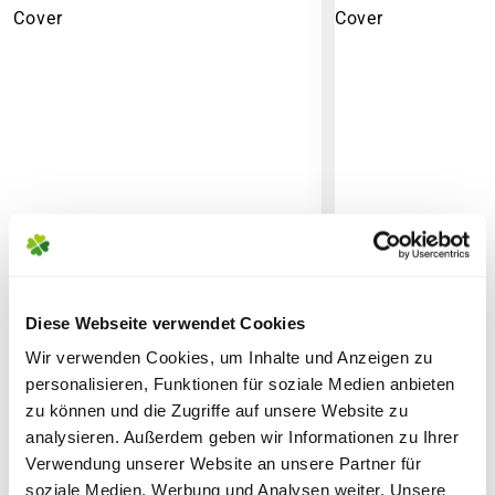
Gewicht und den Abmessungen des Produktes.
Noch vor Abschluss der Bestellung werden Dir
alle anfallenden Versandkosten dargestellt. Die
Versandkosten Deiner Bestellung richten sich
nach dem Produkt mit dem höchsten
Versandkostensatz, welcher einmal berechnet
wird.
Bitte beachte das Pflanzen nicht vor
Wochenenden oder Feiertagen verschickt
werden, um lange Standzeiten zu vermeiden.
Diese Webseite verwendet Cookies
BLUMEN RISSE Bio-
UNIVERSAL Bio
Wir verwenden Cookies, um Inhalte und Anzeigen zu
Hochbeeterde, Schicht 3, 40 L
Grundfüllung, S
personalisieren, Funktionen für soziale Medien anbieten
zu können und die Zugriffe auf unsere Website zu
9,99
9,99
analysieren. Außerdem geben wir Informationen zu Ihrer
Verwendung unserer Website an unsere Partner für
inkl. MwSt.
zzgl. Versandkosten
inkl. MwSt.
zzgl. V
soziale Medien, Werbung und Analysen weiter. Unsere