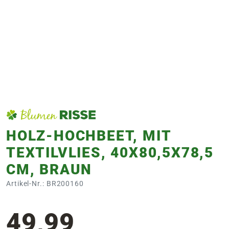
e
 Öffnungszeiten
 Öffnungszeiten
n
en
HOLZ-HOCHBEET, MIT
TEXTILVLIES, 40X80,5X78,5
CM, BRAUN
Artikel-Nr.: BR200160
49,99