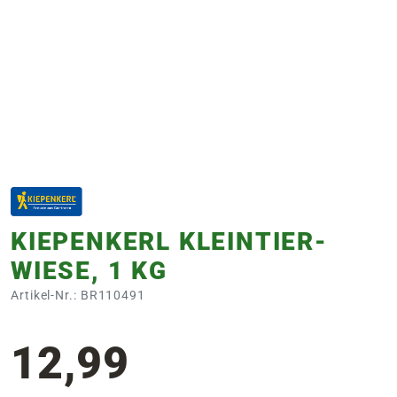
e
 Öffnungszeiten
 Öffnungszeiten
n
en
KIEPENKERL KLEINTIER-
WIESE, 1 KG
Artikel-Nr.: BR110491
12,99