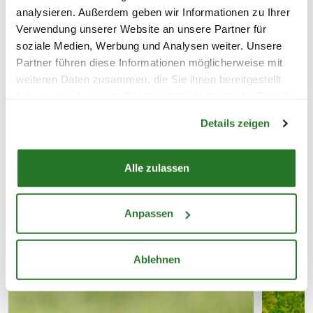
analysieren. Außerdem geben wir Informationen zu Ihrer
Rasen
Schattenrasen, 
Verwendung unserer Website an unsere Partner für
soziale Medien, Werbung und Analysen weiter. Unsere
5,99
11,99
Partner führen diese Informationen möglicherweise mit
weiteren Daten zusammen, die Sie ihnen bereitgestellt
inkl. MwSt.
zzgl. Versandkosten
inkl. MwSt.
zzgl. V
haben oder die sie im Rahmen Ihrer Nutzung der Dienste
Warenkorb lädt
gesammelt haben.
Details zeigen
Lieferhinweise
Verschiedene
Alle zulassen
Varianten
Anpassen
FOLGENDE VERSANDKOSTEN
VERWANDTE KATEGORIEN
Ablehnen
KÖNNEN ENTSTEHEN
PAKETVERSAND