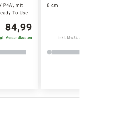
 P4A', mit
8 cm
Ready-To-Use
84,99
5,79
gl. Versandkosten
inkl. MwSt.
zzgl. Versandkosten