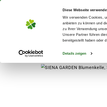
Über 130 Standorte in De
Diese Webseite verwende
Zum Hauptinhalt
Wir verwenden Cookies, um
anbieten zu können und di
zu Ihrer Verwendung unser
Unsere Partner führen die
Blumen
Pflanz
bereitgestellt haben oder
Details zeigen
Garten
Gartenwerkzeuge
Kellen, Hacke
s