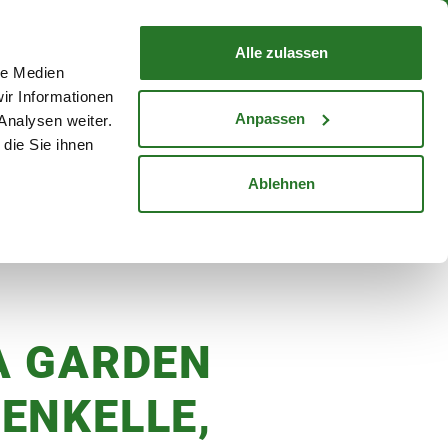
nd mit Wunschlieferdatum
WARENKORB
Warenkorb schließen
Alle zulassen
le Medien
Mein Konto
Standorte
ir Informationen
Anmelden
Anpassen
Analysen weiter.
die Sie ihnen
cheine
Karriere
Ablehnen
A GARDEN
ENKELLE,