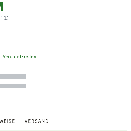
M
3103
. Versandkosten
NWEISE
VERSAND