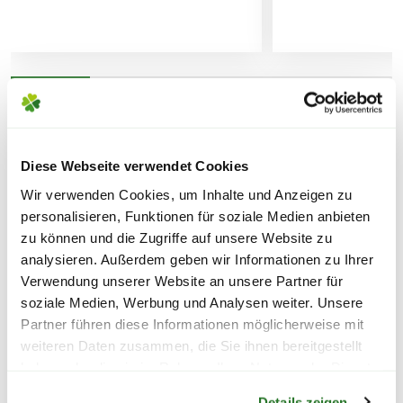
Lieferhinweise
WEITERE PRODUKTE
FOLGENDE VERSANDKOSTEN
KÖNNEN ENTSTEHEN
Diese Webseite verwendet Cookies
Wir verwenden Cookies, um Inhalte und Anzeigen zu
PAKETVERSAND
personalisieren, Funktionen für soziale Medien anbieten
6,95€
für Standardpakete (z.B.Dünger oder
zu können und die Zugriffe auf unsere Website zu
Zubehör)
analysieren. Außerdem geben wir Informationen zu Ihrer
Verwendung unserer Website an unsere Partner für
7,95€
für größere Pakete (z.B. Pflanzen oder
soziale Medien, Werbung und Analysen weiter. Unsere
Erde)
Partner führen diese Informationen möglicherweise mit
weiteren Daten zusammen, die Sie ihnen bereitgestellt
SPERRGUTVERSAND
haben oder die sie im Rahmen Ihrer Nutzung der Dienste
Warenkorb lädt
14,95€
gesammelt haben.
Details zeigen