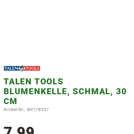
e
 Öffnungszeiten
 Öffnungszeiten
n
en
TALEN TOOLS
BLUMENKELLE, SCHMAL, 30
CM
Artikel-Nr.: BR178357
7,99