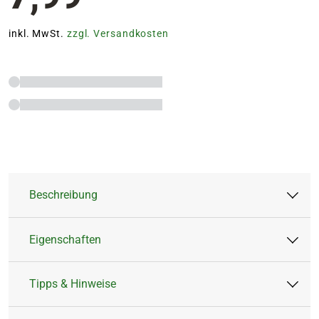
inkl. MwSt.
zzgl. Versandkosten
Beschreibung
Eigenschaften
Die TALEN TOOLS Blumenkelle mit Holzgriff ist
perfekt geeignet zum Einpflanzen und
Tipps & Hinweise
Umtopfen von Blumen im Gartenbeet, dem
Artikeltyp:
Kelle
Kübel oder auf dem Balkon.