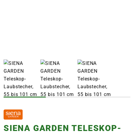
e
 Öffnungszeiten
 Öffnungszeiten
n
en
SIENA GARDEN TELESKOP-