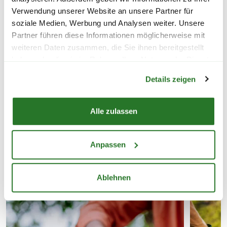
braun-beige
18V StarterKit
Verwendung unserer Website an unsere Partner für
11,99
74,99
soziale Medien, Werbung und Analysen weiter. Unsere
Partner führen diese Informationen möglicherweise mit
weiteren Daten zusammen, die Sie ihnen bereitgestellt
inkl. MwSt.
zzgl. Versandkosten
inkl. MwSt.
zzgl. V
haben oder die sie im Rahmen Ihrer Nutzung der Dienste
Warenkorb lädt
gesammelt haben.
Details zeigen
Lieferhinweise
Alle zulassen
Anpassen
FOLGENDE VERSANDKOSTEN
VERWANDTE KATEGORIEN
KÖNNEN ENTSTEHEN
Ablehnen
PAKETVERSAND
6,95€
für Standardpakete (z.B.Dünger oder
Zubehör)