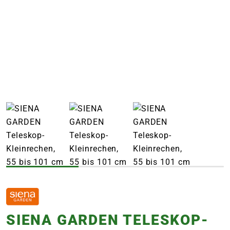
e
 Öffnungszeiten
 Öffnungszeiten
n
en
SIENA GARDEN TELESKOP-