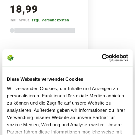
18,99
inkl. MwSt.
zzgl. Versandkosten
Lieferhinweise
Diese Webseite verwendet Cookies
WEITERE PRODUKTE
Wir verwenden Cookies, um Inhalte und Anzeigen zu
FOLGENDE VERSANDKOSTEN
personalisieren, Funktionen für soziale Medien anbieten
KÖNNEN ENTSTEHEN
zu können und die Zugriffe auf unsere Website zu
analysieren. Außerdem geben wir Informationen zu Ihrer
PAKETVERSAND
Verwendung unserer Website an unsere Partner für
soziale Medien, Werbung und Analysen weiter. Unsere
6,95€
für Standardpakete (z.B.Dünger oder
Partner führen diese Informationen möglicherweise mit
Zubehör)