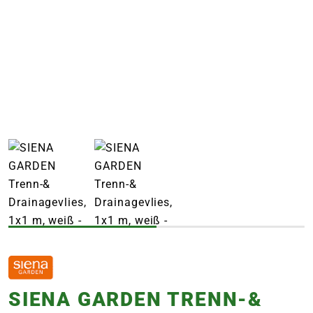
e
 Öffnungszeiten
 Öffnungszeiten
n
en
SIENA GARDEN TRENN-&