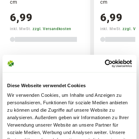
cm
cm
6,99
6,99
inkl. MwSt.
zzgl. Versandkosten
inkl. MwSt.
zzgl. V
Lieferhinweise
Diese Webseite verwendet Cookies
Wir verwenden Cookies, um Inhalte und Anzeigen zu
FOLGENDE VERSANDKOSTEN
WEITERE PRODUKTE
personalisieren, Funktionen für soziale Medien anbieten
KÖNNEN ENTSTEHEN
zu können und die Zugriffe auf unsere Website zu
analysieren. Außerdem geben wir Informationen zu Ihrer
PAKETVERSAND
Verwendung unserer Website an unsere Partner für
6,95€
für Standardpakete (z.B.Dünger oder
soziale Medien, Werbung und Analysen weiter. Unsere
Zubehör)