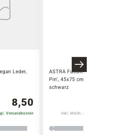
egan Leder,
ASTRA Fussmatte 'Border
Pin', 45x75 cm, halbrund,
schwarz
8,50
14,99
gl. Versandkosten
inkl. MwSt.
zzgl. Versandkosten