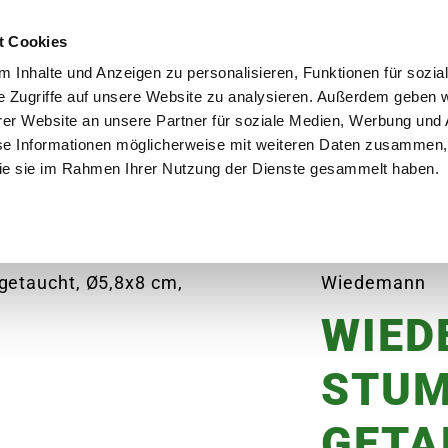
utschland
Qualität seit über 50 Jahren
Blumenversa
t Cookies
 Inhalte und Anzeigen zu personalisieren, Funktionen für sozia
e Zugriffe auf unsere Website zu analysieren. Außerdem geben w
er Website an unsere Partner für soziale Medien, Werbung und 
se Informationen möglicherweise mit weiteren Daten zusammen, 
en
Garten
Aktuelles
Ratgeber
Guts
 die sie im Rahmen Ihrer Nutzung der Dienste gesammelt haben.
ANN Stumpenkerze, getaucht, rot
Wiedemann
WIED
STUM
GETA