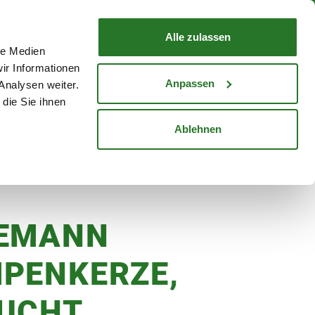
nd mit Wunschlieferdatum
WARENKORB
Warenkorb schließen
Alle zulassen
le Medien
Mein Konto
Standorte
ir Informationen
Anmelden
Anpassen
Analysen weiter.
die Sie ihnen
cheine
Karriere
Ablehnen
EMANN
PENKERZE,
UCHT,