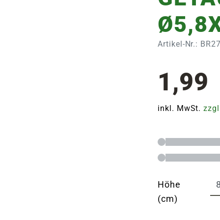
Ø5,8
Artikel-Nr.: BR
1,99
inkl. MwSt.
zzgl
Höhe
(cm)