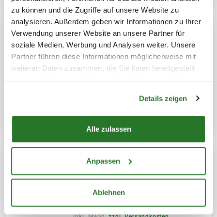
zu können und die Zugriffe auf unsere Website zu
analysieren. Außerdem geben wir Informationen zu Ihrer
Verwendung unserer Website an unsere Partner für
soziale Medien, Werbung und Analysen weiter. Unsere
VAN DER LEEDEN
Partner führen diese Informationen möglicherweise mit
Aufbewahrungskorb, 45x36x15
weiteren Daten zusammen, die Sie ihnen bereitgestellt
cm, grau
haben oder die sie im Rahmen Ihrer Nutzung der Dienste
Warenkorb lädt
24,99
gesammelt haben.
Details zeigen
inkl. MwSt.
zzgl. Versandkosten
Alle zulassen
Anpassen
VAN DER LEEDEN Pflanzschale
'Herz', grau
Ablehnen
19,99
inkl. MwSt.
zzgl. Versandkosten