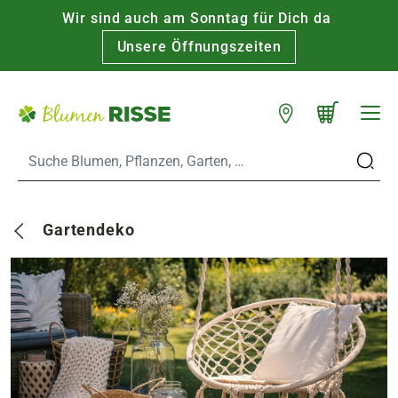
Wir sind auch am Sonntag für Dich da
Warenkorb schließen
WARENKORB
Unsere Öffnungszeiten
Zum Hauptinhalt
Standorte
n
Gartendeko
es
er
eine