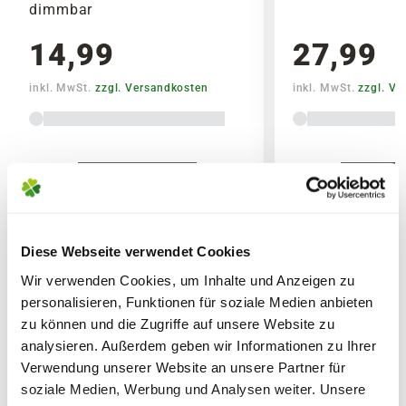
einsatzbereit.
dimmbar
14,99
27,99
inkl. MwSt.
zzgl. Versandkosten
inkl. MwSt.
zzgl. V
Lieferhinweise
Verschiedene
Vers
Varianten
Vari
Diese Webseite verwendet Cookies
FOLGENDE VERSANDKOSTEN
Wir verwenden Cookies, um Inhalte und Anzeigen zu
KÖNNEN ENTSTEHEN
WEITERE PRODUKTE
personalisieren, Funktionen für soziale Medien anbieten
zu können und die Zugriffe auf unsere Website zu
PAKETVERSAND
analysieren. Außerdem geben wir Informationen zu Ihrer
6,95€
für Standardpakete (z.B.Dünger oder
Verwendung unserer Website an unsere Partner für
Zubehör)
soziale Medien, Werbung und Analysen weiter. Unsere