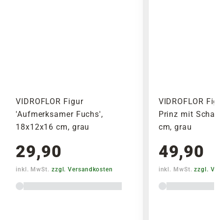
Versandkosten Deiner Bestellung richten sich
nach dem Produkt mit dem höchsten
Versandkostensatz, welcher einmal berechnet
wird.
Bitte beachte das Pflanzen nicht vor
Wochenenden oder Feiertagen verschickt
werden, um lange Standzeiten zu vermeiden.
VIDROFLOR Figur
VIDROFLOR Figur
'Aufmerksamer Fuchs',
Prinz mit Schal
18x12x16 cm, grau
cm, grau
29,90
49,90
inkl. MwSt.
zzgl. Versandkosten
inkl. MwSt.
zzgl. V
Lieferhinweise