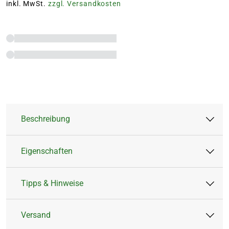
inkl. MwSt.
zzgl. Versandkosten
Beschreibung
Eigenschaften
Die Figur 'Fuchs' von Vidroflor ist eine
hochwertige Kunststein-Skulptur die besonders
Tipps & Hinweise
langlebig und robust ist. Die Figur wird in
Artikeltyp:
Figur
Handarbeit und nur in Kleinserien gefertigt.
Farbe:
Grau
Versand