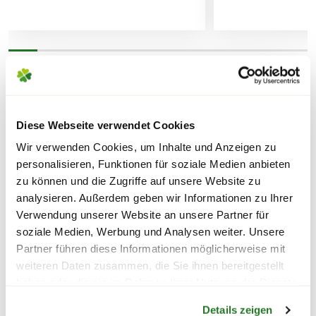
FOLGENDE VERSANDKOSTEN
WEITERE PRODUKTE
KÖNNEN ENTSTEHEN
Diese Webseite verwendet Cookies
PAKETVERSAND
Wir verwenden Cookies, um Inhalte und Anzeigen zu
6,95€
für Standardpakete (z.B.Dünger oder
personalisieren, Funktionen für soziale Medien anbieten
Zubehör)
zu können und die Zugriffe auf unsere Website zu
7,95€
für größere Pakete (z.B. Pflanzen oder
analysieren. Außerdem geben wir Informationen zu Ihrer
Erde)
Verwendung unserer Website an unsere Partner für
soziale Medien, Werbung und Analysen weiter. Unsere
Partner führen diese Informationen möglicherweise mit
SPERRGUTVERSAND
weiteren Daten zusammen, die Sie ihnen bereitgestellt
14,95€
haben oder die sie im Rahmen Ihrer Nutzung der Dienste
Warenkorb lädt
gesammelt haben.
Details zeigen
SPEDITIONSVERSAND