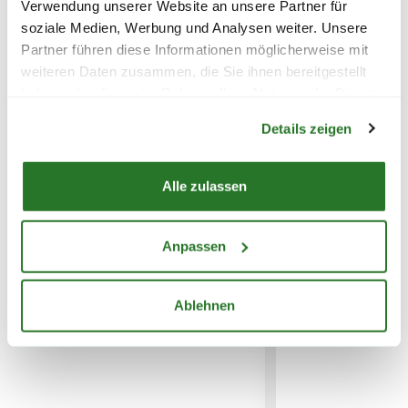
Verwendung unserer Website an unsere Partner für
soziale Medien, Werbung und Analysen weiter. Unsere
Partner führen diese Informationen möglicherweise mit
weiteren Daten zusammen, die Sie ihnen bereitgestellt
haben oder die sie im Rahmen Ihrer Nutzung der Dienste
WEITERE PRODUKTE
Warenkorb lädt
FOLGENDE VERSANDKOSTEN
gesammelt haben.
Details zeigen
KÖNNEN ENTSTEHEN
PAKETVERSAND
Alle zulassen
6,95€
für Standardpakete (z.B.Dünger oder
Zubehör)
Anpassen
7,95€
für größere Pakete (z.B. Pflanzen oder
Erde)
Ablehnen
SPERRGUTVERSAND
14,95€