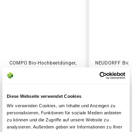
Versandkosten Deiner Bestellung richten sich
Hochbeetpflanzen wöchentlich mit 10 ml pro 1
nach dem Produkt mit dem höchsten
Liter Gießwasser oder alle 2 Wochen mit 20 ml
Versandkostensatz, welcher einmal berechnet
pro 1 Liter Gießwasser düngen
wird.
Hinweis
Bitte beachte das Pflanzen nicht vor
Vorsichtig verwenden und stets Etikett sowie
Wochenenden oder Feiertagen verschickt
Produktinformationen lesen.
werden, um lange Standzeiten zu vermeiden.
COMPO Bio-Hochbeetdünger,
NEUDORFF BioT
1 L
Hochbeetdünger
Sicherheitsdatenblatt
11,99
9,99
Diese Webseite verwendet Cookies
inkl. MwSt.
zzgl. Versandkosten
inkl. MwSt.
zzgl. V
Wir verwenden Cookies, um Inhalte und Anzeigen zu
personalisieren, Funktionen für soziale Medien anbieten
zu können und die Zugriffe auf unsere Website zu
analysieren. Außerdem geben wir Informationen zu Ihrer
Lieferhinweise