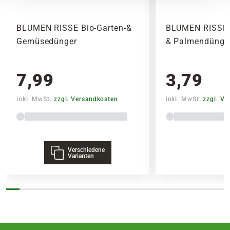
SPEDITIONSVERSAND
29,95€
BLUMEN RISSE Bio-Garten-&
BLUMEN RISSE 
Gemüsedünger
& Palmendünger
7,99
3,79
inkl. MwSt.
zzgl. Versandkosten
inkl. MwSt.
zzgl. V
Verschiedene
Varianten