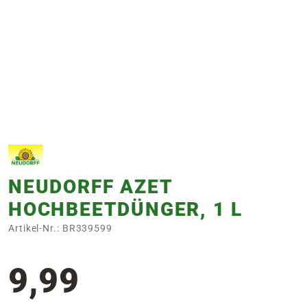
e
 Öffnungszeiten
 Öffnungszeiten
n
en
NEUDORFF AZET
HOCHBEETDÜNGER, 1 L
Artikel-Nr.: BR339599
9,99