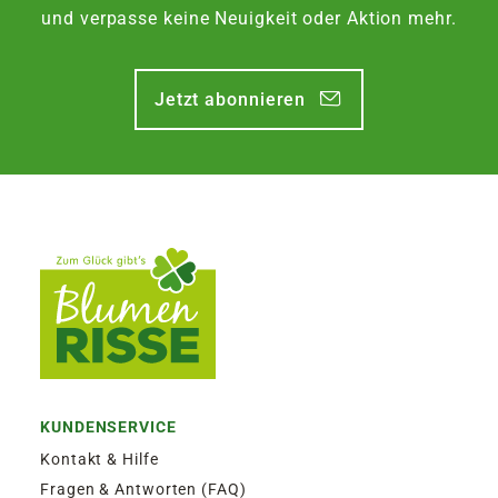
Zustellung am Montag, bis Freitag 13:30 Uhr.
und verpasse keine Neuigkeit oder Aktion mehr.
EXPRESSVERSAND SAMSTAG | 12,50€
Jetzt abonnieren
Garantierter Zustellversuch am Samstag durch
DHL. Bestellaufgabe für Zustellung am
Samstag, bis Freitag 13:30 Uhr.
KUNDENSERVICE
Kontakt & Hilfe
Fragen & Antworten (FAQ)