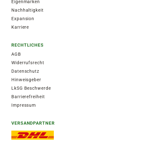
Eigenmarken
Zustellung am Montag, bis Freitag 13:30 Uhr.
Nachhaltigkeit
Expansion
EXPRESSVERSAND SAMSTAG | 12,50€
Karriere
Garantierter Zustellversuch am Samstag durch
DHL. Bestellaufgabe für Zustellung am
RECHTLICHES
Samstag, bis Freitag 13:30 Uhr.
AGB
Widerrufsrecht
Datenschutz
Hinweisgeber
LkSG Beschwerde
Barrierefreiheit
Impressum
VERSANDPARTNER