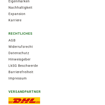
Eigenmarken
Zustellung am Montag, bis Freitag 13:30 Uhr.
Nachhaltigkeit
Expansion
EXPRESSVERSAND SAMSTAG | 12,50€
Karriere
Garantierter Zustellversuch am Samstag durch
DHL. Bestellaufgabe für Zustellung am
RECHTLICHES
Samstag, bis Freitag 13:30 Uhr.
AGB
Widerrufsrecht
Datenschutz
Hinweisgeber
LkSG Beschwerde
Barrierefreiheit
Impressum
VERSANDPARTNER