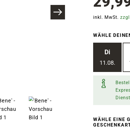
29,9
inkl. MwSt.
zzgl
WÄHLE DEINE
Di
11.08.
Bestel
Expre
Diens
WÄHLE EINE G
ESCHENKARTI