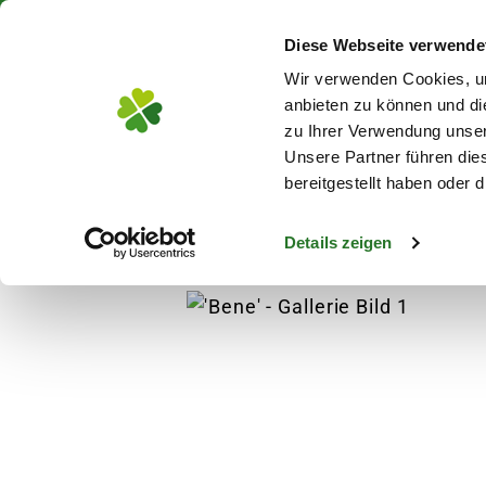
Über 130 Standorte in De
Diese Webseite verwende
Zum Hauptinhalt
Wir verwenden Cookies, um
anbieten zu können und di
zu Ihrer Verwendung unser
Unsere Partner führen die
Blumen
Pflanz
bereitgestellt haben oder
Details zeigen
Blumen
Blumensorten
'Bene'
s