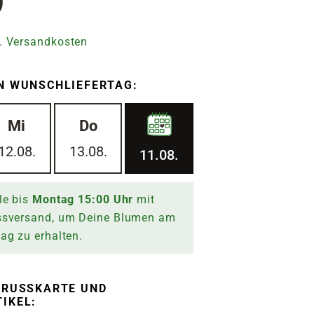
9
. Versandkosten
N WUNSCHLIEFERTAG:
Mi
Do
12.08.
13.08.
11.08.
le bis
Montag
15:00
Uhr
mit
ssversand, um Deine Blumen am
tag
zu erhalten.
RUSSKARTE UND G
KEL: