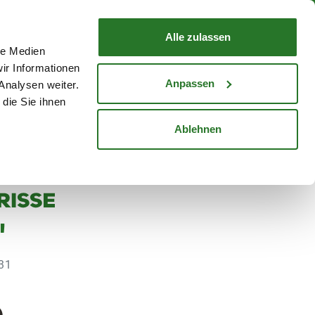
nd mit Wunschlieferdatum
WARENKORB
Warenkorb schließen
Alle zulassen
le Medien
Mein Konto
Standorte
ir Informationen
Anmelden
Anpassen
Analysen weiter.
die Sie ihnen
cheine
Karriere
Ablehnen
'
031