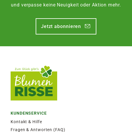
Zustellung am Montag, bis Freitag 13:30 Uhr.
und verpasse keine Neuigkeit oder Aktion mehr.
EXPRESSVERSAND SAMSTAG | 12,50€
Jetzt abonnieren
Garantierter Zustellversuch am Samstag durch
DHL. Bestellaufgabe für Zustellung am
Samstag, bis Freitag 13:30 Uhr.
KUNDENSERVICE
Kontakt & Hilfe
Fragen & Antworten (FAQ)