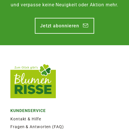
Zustellung am Montag, bis Freitag 13:30 Uhr.
und verpasse keine Neuigkeit oder Aktion mehr.
EXPRESSVERSAND SAMSTAG | 12,50€
Jetzt abonnieren
Garantierter Zustellversuch am Samstag durch
DHL. Bestellaufgabe für Zustellung am
Samstag, bis Freitag 13:30 Uhr.
KUNDENSERVICE
Kontakt & Hilfe
Fragen & Antworten (FAQ)