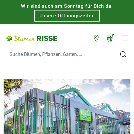
Wir sind auch am Sonntag für Dich da
Warenkorb schließen
WARENKORB
Unsere Öffnungszeiten
Zum Hauptinhalt
Standorte
n
es
er
eine