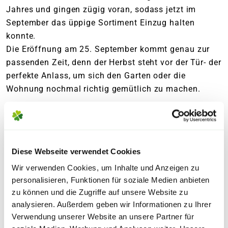
Jahres und gingen zügig voran, sodass jetzt im
September das üppige Sortiment Einzug halten
konnte.
Die Eröffnung am 25. September kommt genau zur
passenden Zeit, denn der Herbst steht vor der Tür- der
perfekte Anlass, um sich den Garten oder die
Wohnung nochmal richtig gemütlich zu machen.
KUNDENSERVICE DER GLÜCKLICH MACHT
Unsere Mitarbeiter*innen vor Ort stehen Dir mit Rat
und Tat zur Seite und unterstützen Dich bei Fragen.
Diese Webseite verwendet Cookies
Blumen Risse bietet Dir zudem einen umfangreichen
Wir verwenden Cookies, um Inhalte und Anzeigen zu
Floristik-Service für Hochzeiten, Geburtstagsfeiern
personalisieren, Funktionen für soziale Medien anbieten
und Trauerfeiern an. Ob handgebundene Sträuße oder
zu können und die Zugriffe auf unsere Website zu
individuell gestaltete Gestecke – unsere freundlichen
analysieren. Außerdem geben wir Informationen zu Ihrer
Florist*innen stehen Dir mit kreativen Ideen und
Verwendung unserer Website an unsere Partner für