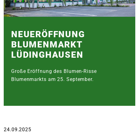
e
 Öffnungszeiten
 Öffnungszeiten
NEUERÖFFNUNG
BLUMEN­MARKT
n
en
LÜDINGHAUSEN
Große Eröffnung des Blumen-Risse
Blumenmarkts am 25. September.
24.09.2025