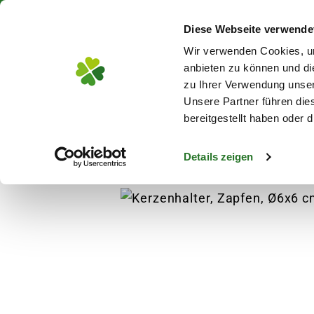
Über 130 Standorte in De
Diese Webseite verwende
Zum Hauptinhalt
Wir verwenden Cookies, um
anbieten zu können und di
zu Ihrer Verwendung unser
Unsere Partner führen die
Blumen
Pflanz
bereitgestellt haben oder
Details zeigen
Weihnachten
Weihnachtsdeko
Kerzenhal
s