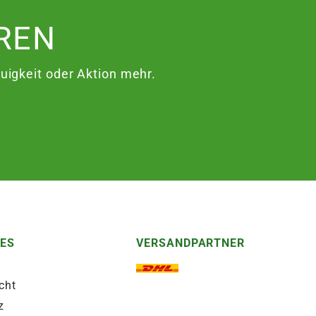
REN
igkeit oder Aktion mehr.
HES
VERSANDPARTNER
cht
z