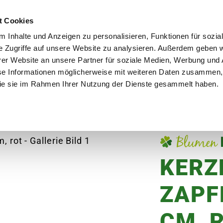
utschland
Qualität seit über 50 Jahren
Blumenversa
t Cookies
 Inhalte und Anzeigen zu personalisieren, Funktionen für sozia
e Zugriffe auf unsere Website zu analysieren. Außerdem geben w
er Website an unsere Partner für soziale Medien, Werbung und 
se Informationen möglicherweise mit weiteren Daten zusammen, 
en
Garten
Aktuelles
Ratgeber
Guts
 die sie im Rahmen Ihrer Nutzung der Dienste gesammelt haben.
ter, Zapfen, Ø6x6 cm
KERZ
ZAPF
CM, 