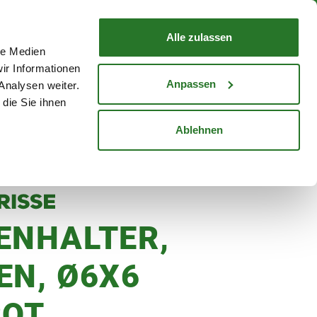
nd mit Wunschlieferdatum
WARENKORB
Warenkorb schließen
Alle zulassen
le Medien
Mein Konto
Standorte
ir Informationen
Anmelden
Anpassen
Analysen weiter.
die Sie ihnen
cheine
Karriere
Ablehnen
ENHALTER,
EN, Ø6X6
ROT