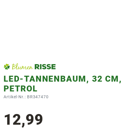
e
 Öffnungszeiten
 Öffnungszeiten
n
en
LED-TANNENBAUM, 32 CM,
PETROL
Artikel-Nr.: BR347470
12,99