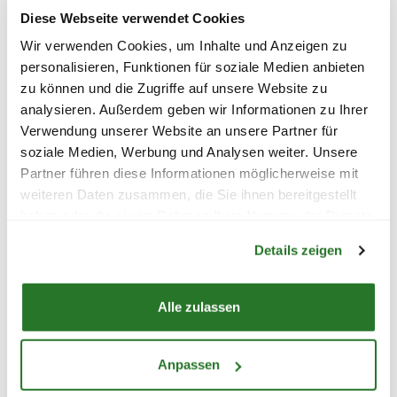
WEITERE PRODUKTE
Diese Webseite verwendet Cookies
Den richtigen Weihnachtsbaum findest
Wir verwenden Cookies, um Inhalte und Anzeigen zu
Du übrigens auch bei uns, finde
hier
die
personalisieren, Funktionen für soziale Medien anbieten
passende Größe.
zu können und die Zugriffe auf unsere Website zu
VERWANDTE KATEGORIEN
analysieren. Außerdem geben wir Informationen zu Ihrer
Verwendung unserer Website an unsere Partner für
soziale Medien, Werbung und Analysen weiter. Unsere
Partner führen diese Informationen möglicherweise mit
weiteren Daten zusammen, die Sie ihnen bereitgestellt
haben oder die sie im Rahmen Ihrer Nutzung der Dienste
Warenkorb lädt
gesammelt haben.
Details zeigen
Alle zulassen
Anpassen