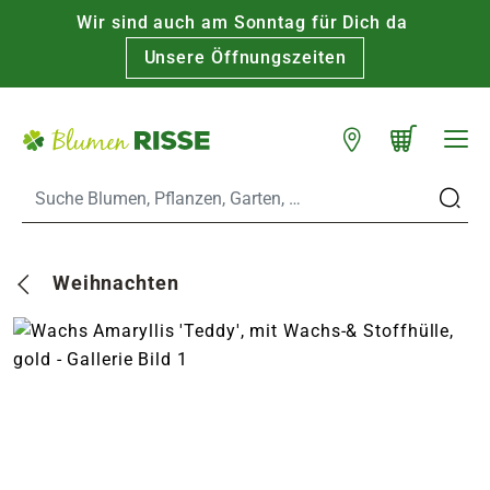
Wir sind auch am Sonntag für Dich da
Warenkorb schließen
WARENKORB
Unsere Öffnungszeiten
Zum Hauptinhalt
Standorte
n
Weihnachten
es
er
eine