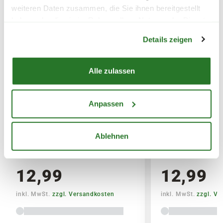
weiteren Daten zusammen, die Sie ihnen bereitgestellt
Den richtigen Weihnachtsbaum findest
haben oder die sie im Rahmen Ihrer Nutzung der Dienste
Du übrigens auch bei uns, finde
hier
die
Warenkorb lädt
gesammelt haben.
passende Größe.
Details zeigen
Alle zulassen
Anpassen
Ablehnen
Flamingoblume 'Anthurium',
Flamingoblume 
rosa
rot
12,99
12,99
inkl. MwSt.
zzgl. Versandkosten
inkl. MwSt.
zzgl. V