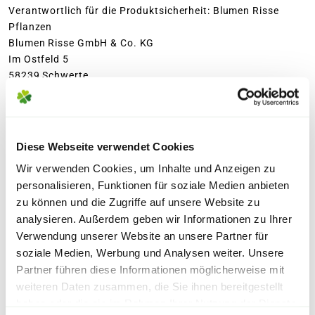
Pflanzzeit:
September bis
Wuchsform:
Aufrecht
Verantwortlich für die Produktsicherheit: Blumen Risse
beobachten und die prachtvolle Blüte
In unseren
Gartencentern
und
Dezember
Pflanzen
Wuchsgeschwindigkeit:
Langsam, Mittel
genießen.
Blumenmärkten
warten viele weitere
Blumen Risse GmbH & Co. KG
Standort:
Halbschattig,
Highlights für ein gemütliches
Im Ostfeld 5
Sonnig
Weihnachtsfest auf Dich. Unsere indoor
58239 Schwerte
Alle Vorteile auf einen Blick
Germany
Weihnachtsmärkte stecken voller
E-Mail: info@blumen-risse.de
kreativer Ideen zum verschenken oder
Kein Wasser und keine Erde nötig
selber dekorieren, natürlich in allen
Stylische Wachshülle in modernem Design
Diese Webseite verwendet Cookies
Trendfarben von klassischem rot bis
ÄHNLICHE ARTIKEL
Blüht ganz von selbst
modernem gold und schwarz.
Wir verwenden Cookies, um Inhalte und Anzeigen zu
Tolle Geschenkidee
personalisieren, Funktionen für soziale Medien anbieten
zu können und die Zugriffe auf unsere Website zu
Finde Deine Filiale
analysieren. Außerdem geben wir Informationen zu Ihrer
Verwendung unserer Website an unsere Partner für
Den richtigen Weihnachtsbaum findest
soziale Medien, Werbung und Analysen weiter. Unsere
Partner führen diese Informationen möglicherweise mit
Du übrigens auch bei uns, finde
hier
die
weiteren Daten zusammen, die Sie ihnen bereitgestellt
passende Größe.
haben oder die sie im Rahmen Ihrer Nutzung der Dienste
Warenkorb lädt