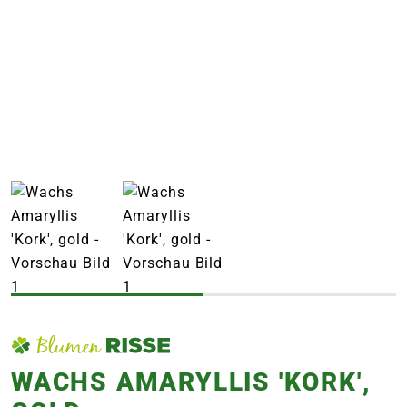
e
 Öffnungszeiten
 Öffnungszeiten
n
en
WACHS AMARYLLIS 'KORK',