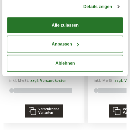
gesammelt haben.
Details zeigen
Alle zulassen
Anpassen
Flamingoblume 'Anthurium',
Flamingoblume 
rosa
rot
Ablehnen
12,99
12,99
inkl. MwSt.
zzgl. Versandkosten
inkl. MwSt.
zzgl. V
Verschiedene
Vers
Varianten
Vari