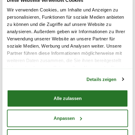
Diese Webseite verwendet Cookies
L, weiß
Badteppich 'Bal
Wir verwenden Cookies, um Inhalte und Anzeigen zu
rosa
personalisieren, Funktionen für soziale Medien anbieten
19,99
27,99
zu können und die Zugriffe auf unsere Website zu
analysieren. Außerdem geben wir Informationen zu Ihrer
inkl. MwSt.
zzgl. Versandkosten
inkl. MwSt.
zzgl. V
Verwendung unserer Website an unsere Partner für
soziale Medien, Werbung und Analysen weiter. Unsere
Partner führen diese Informationen möglicherweise mit
weiteren Daten zusammen, die Sie ihnen bereitgestellt
haben oder die sie im Rahmen Ihrer Nutzung der Dienste
Warenkorb lädt
gesammelt haben.
Details zeigen
Alle zulassen
WEITERE PRODUKTE
Anpassen