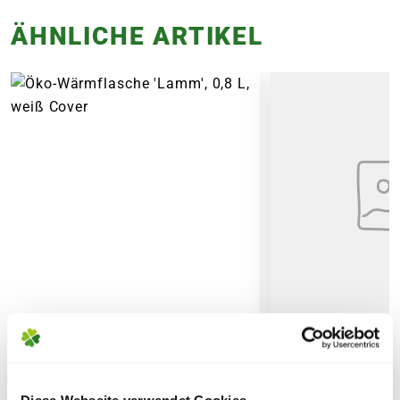
kreativer Ideen zum verschenken oder
Wohlfühlen.
selber dekorieren, natürlich in allen
ÄHNLICHE ARTIKEL
Trendfarben von klassischem rot bis
modernem gold und schwarz.
Finde Deine Filiale
Den richtigen Weihnachtsbaum findest
Du übrigens auch bei uns, finde
hier
die
passende Größe.
Öko-Wärmflasche 'Lamm', 0,8
SCHÖNER WOH