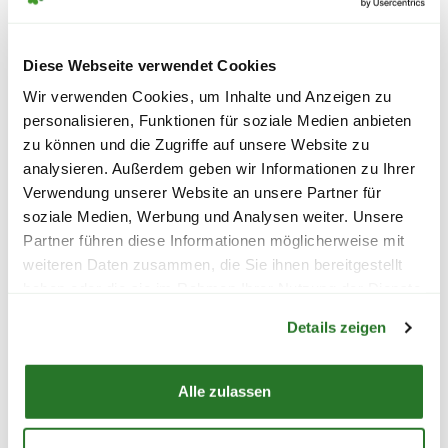
Finde Deine Filiale
in der Küche verwendest, dieser
WEITERE PRODUKTE
Serviettenhalter bringt Natur in Dein Zuhause.
Diese Webseite verwendet Cookies
Den richtigen Weihnachtsbaum findest
Du übrigens auch bei uns, finde
hier
die
Wir verwenden Cookies, um Inhalte und Anzeigen zu
personalisieren, Funktionen für soziale Medien anbieten
passende Größe.
zu können und die Zugriffe auf unsere Website zu
analysieren. Außerdem geben wir Informationen zu Ihrer
Verwendung unserer Website an unsere Partner für
soziale Medien, Werbung und Analysen weiter. Unsere
Partner führen diese Informationen möglicherweise mit
weiteren Daten zusammen, die Sie ihnen bereitgestellt
haben oder die sie im Rahmen Ihrer Nutzung der Dienste
Warenkorb lädt
gesammelt haben.
Details zeigen
Alle zulassen
ASA Tischset 'Meli Melo',
ASA Tischset, L