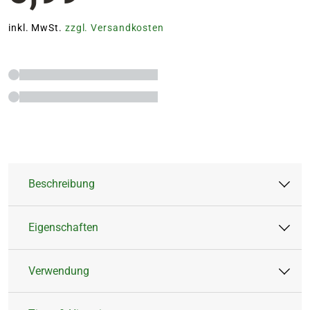
inkl. MwSt.
zzgl. Versandkosten
Beschreibung
Eigenschaften
Bring frischen Wind auf Deinen Tisch mit
unserem modernen Serviettenhalter aus
Verwendung
Bambus! Mit seinen kompakten Maßen von
Artikeltyp:
Küchenzubehör
etwa 19x19x5 cm ist er der perfekte Begleiter
Farbe:
Natur