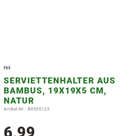
e
 Öffnungszeiten
 Öffnungszeiten
n
en
Hit
SERVIETTENHALTER AUS
BAMBUS, 19X19X5 CM,
NATUR
Artikel-Nr.: BR335123
6,99