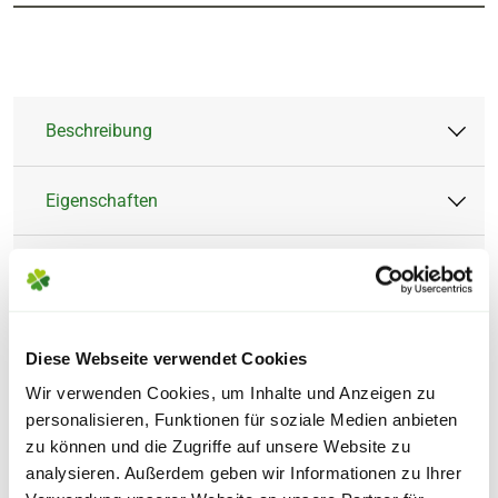
Beschreibung
Eigenschaften
Indoor LED-Lichterkette von LUMINEO – für
eine gemütliche Weihnachtszeit
Verwendung
Artikeltyp:
Lichterkette
Mit dieser LED-Lichterkette schaffst Du im
Farbe:
Transparent
Tipps & Hinweise
Handumdrehen eine stimmungsvolle
Diese Webseite verwendet Cookies
Außenanwendung:
Ja
LED Anzahl:
20 Stück
Atmosphäre – egal ob im Hausflur, der Küche
Wir verwenden Cookies, um Inhalte und Anzeigen zu
Innenanwendung:
Ja
oder im Wohnzimmer.
Lichtfarbe:
Warmweiß
Versand
personalisieren, Funktionen für soziale Medien anbieten
Marke:
Lumineo
zu können und die Zugriffe auf unsere Website zu
Die Lichterkette ist 95 cm lang und mit 20
analysieren. Außerdem geben wir Informationen zu Ihrer
DU MÖCHTEST
NOCH MEHR
Material:
Kunststoff