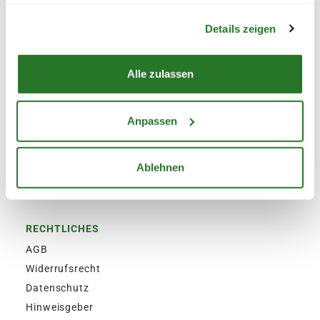
haben oder die sie im Rahmen Ihrer Nutzung der Dienste
Warenkorb lädt
Alle Services im Überblick
gesammelt haben.
Details zeigen
UNTERNEHMEN
Alle Standorte
Alle zulassen
Über uns
Leitbild
Anpassen
Eigenmarken
Nachhaltigkeit
Ablehnen
Expansion
Karriere
RECHTLICHES
AGB
Widerrufsrecht
Datenschutz
Hinweisgeber