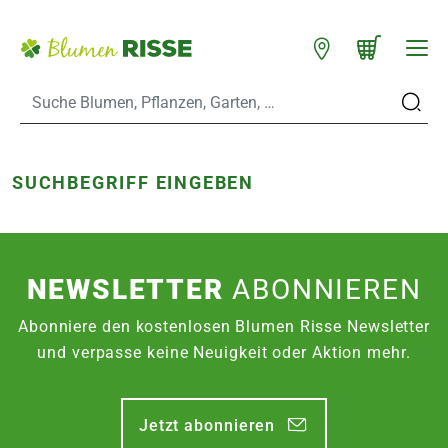
Zum Hauptinhalt
Warenkorb schließen
WARENKORB
Standorte
n
SUCHBEGRIFF EINGEBEN
NEWSLETTER
ABONNIEREN
es
Abonniere den kostenlosen Blumen Risse Newsletter
er
und verpasse keine Neuigkeit oder Aktion mehr.
eine
Jetzt abonnieren