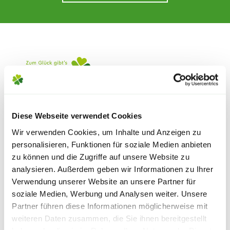
e
 Öffnungszeiten
 Öffnungszeiten
n
en
Diese Webseite verwendet Cookies
Wir verwenden Cookies, um Inhalte und Anzeigen zu
KUNDENSERVICE
personalisieren, Funktionen für soziale Medien anbieten
Kontakt & Hilfe
zu können und die Zugriffe auf unsere Website zu
Fragen & Antworten (FAQ)
analysieren. Außerdem geben wir Informationen zu Ihrer
Verwendung unserer Website an unsere Partner für
Vertrag widerrufen
soziale Medien, Werbung und Analysen weiter. Unsere
Lieferhinweise
Partner führen diese Informationen möglicherweise mit
Rücksendung
weiteren Daten zusammen, die Sie ihnen bereitgestellt
Firmenkunden