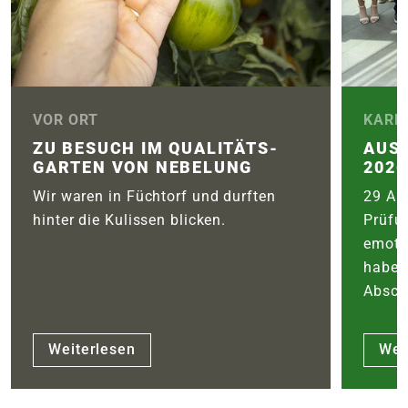
VOR ORT
KARR
ZU BESUCH IM QUALITÄTS­
AUS
GARTEN VON NEBELUNG
2026
Wir waren in Füchtorf und durften
29 Aus
hinter die Kulissen blicken.
Prüfu
emoti
haben
Abschl
Weiterlesen
Wei