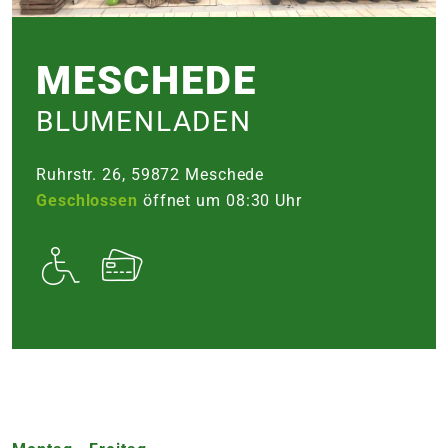
e
MESCHEDE
 Öffnungszeiten
 Öffnungszeiten
BLUMENLADEN
n
en
Ruhrstr. 26, 59872 Meschede
Geschlossen
öffnet um 08:30 Uhr