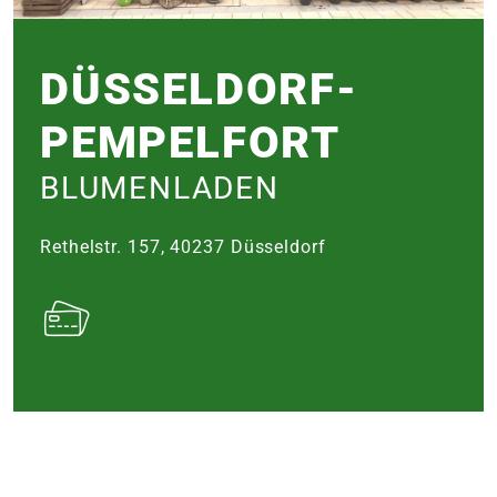
e
DÜSSEL­DORF-
 Öffnungszeiten
 Öffnungszeiten
PEMPEL­FORT
n
en
BLUMENLADEN
Rethelstr. 157, 40237 Düsseldorf