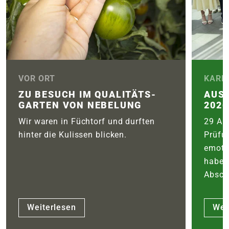
VOR ORT
KARR
ZU BESUCH IM QUALITÄTS­
AUS
GARTEN VON NEBELUNG
2026
Wir waren in Füchtorf und durften
29 Aus
hinter die Kulissen blicken.
Prüfu
emoti
haben
Abschl
Weiterlesen
Wei