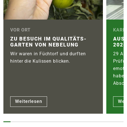
VOR ORT
KARR
ZU BESUCH IM QUALITÄTS­
AUS
GARTEN VON NEBELUNG
2026
Wir waren in Füchtorf und durften
29 Aus
hinter die Kulissen blicken.
Prüfu
emoti
haben
Abschl
Weiterlesen
Wei