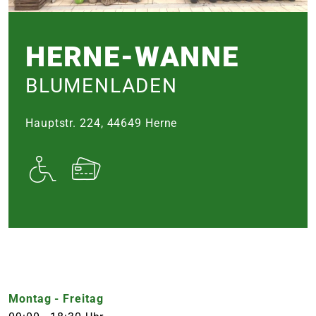
e
HERNE-WANNE
 Öffnungszeiten
 Öffnungszeiten
BLUMENLADEN
n
en
Hauptstr. 224, 44649 Herne
Montag - Freitag