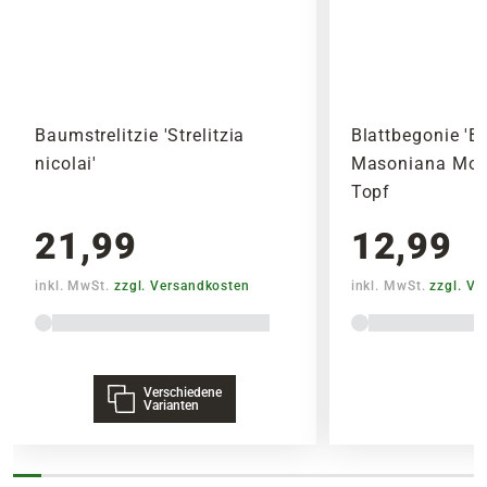
Düngen
Während der Wachstumsphase vom Frühjahr
bis zum Herbst sollte alle zwei Wochen
gedüngt weden. Ansonsten handelt es sich bei
Baumstrelitzie 'Strelitzia
Blattbegonie 'B
dem Drachenbaum um eine sehr pflegeleichte
nicolai'
Masoniana Moun
Pflanze.
Topf
21,99
12,99
inkl. MwSt.
zzgl. Versandkosten
inkl. MwSt.
zzgl. V
Verschiedene
Varianten