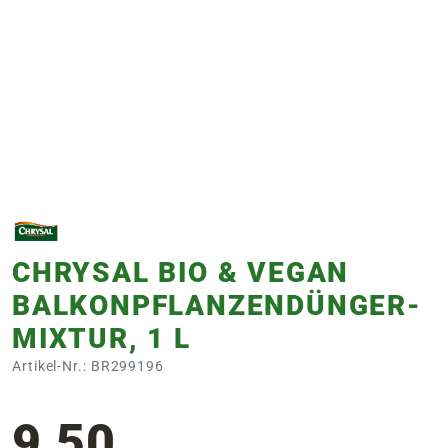
e
 Öffnungszeiten
 Öffnungszeiten
n
en
CHRYSAL BIO & VEGAN
BALKONPFLANZENDÜNGER-
MIXTUR, 1 L
Artikel-Nr.: BR299196
9,50