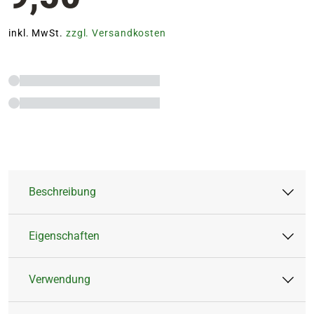
inkl. MwSt.
zzgl. Versandkosten
Beschreibung
Eigenschaften
Wurzelstärkung
Wuchsförderung
Verwendung
Steigerung der Stresstoleranz
Artikeltyp:
Flüssigdünger
Aktivierung der Abwehrkräfte