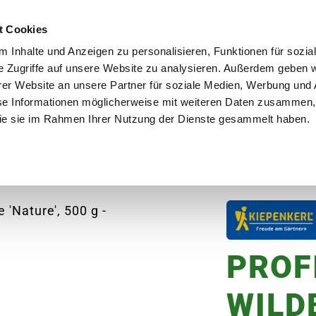
d auch am Sonntag für Dich da
Unsere Öffnungsz
t Cookies
 Inhalte und Anzeigen zu personalisieren, Funktionen für sozia
e Zugriffe auf unsere Website zu analysieren. Außerdem geben w
er Website an unsere Partner für soziale Medien, Werbung und 
se Informationen möglicherweise mit weiteren Daten zusammen, 
 die sie im Rahmen Ihrer Nutzung der Dienste gesammelt haben.
en
Garten
Aktuelles
Ratgeber
Guts
PROFI-LINE Wildblumen-Wiese 'Nature', 500 g
PROF
WILD