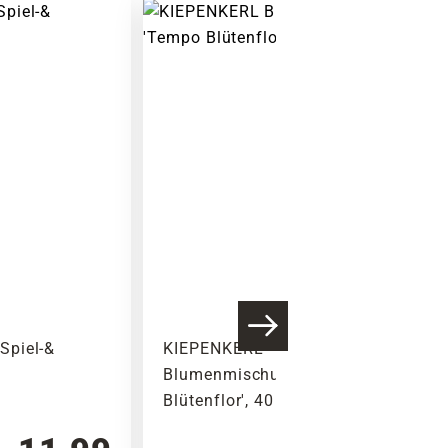
Warenkorb lädt
Spiel-&
KIEPENKERL
Blumenmischung 'Tempo
Blütenflor', 40 g