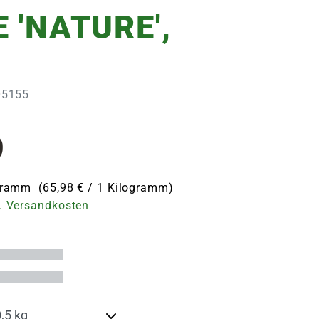
 'NATURE',
G
105155
9
ogramm (65,98 € / 1 Kilogramm)
. Versandkosten