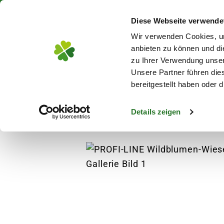
Wir sin
Diese Webseite verwende
Zum Hauptinhalt
Wir verwenden Cookies, um
anbieten zu können und di
zu Ihrer Verwendung unser
Unsere Partner führen die
bereitgestellt haben oder
Blumen
Pflanz
Details zeigen
Pflanzen
Zimmerpflanzen
Grünpflanzen
s