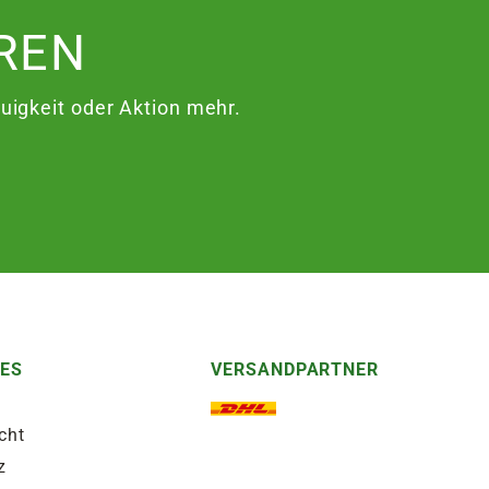
REN
igkeit oder Aktion mehr.
HES
VERSANDPARTNER
cht
z