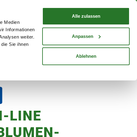
eiten
WARENKORB
Warenkorb schließen
Alle zulassen
le Medien
ir Informationen
Mein Konto
Standorte
Anmelden
Anpassen
Analysen weiter.
die Sie ihnen
cheine
Karriere
Ablehnen
I-LINE
BLUMEN-