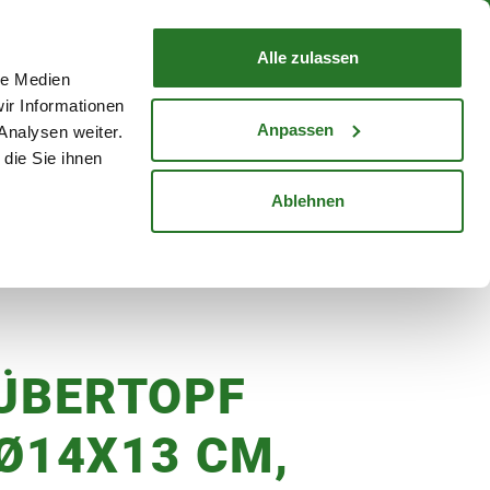
nd mit Wunschlieferdatum
WARENKORB
Warenkorb schließen
Alle zulassen
le Medien
Mein Konto
Standorte
ir Informationen
Anmelden
Anpassen
Analysen weiter.
die Sie ihnen
cheine
Karriere
Ablehnen
nthrazit
 ÜBERTOPF
, Ø14X13 CM,