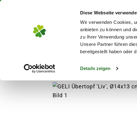
Über 130 Standorte in De
Diese Webseite verwende
Zum Hauptinhalt
Wir verwenden Cookies, um
anbieten zu können und di
zu Ihrer Verwendung unser
Unsere Partner führen die
Blumen
Pflanz
bereitgestellt haben oder
Details zeigen
Pflanzen
Zimmerpflanzen
Blühende Zim
s