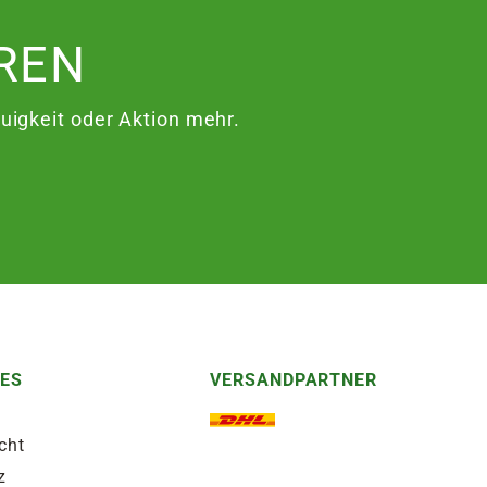
REN
igkeit oder Aktion mehr.
HES
VERSANDPARTNER
cht
z