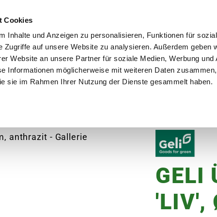
utschland
Qualität seit über 50 Jahren
Blumenversa
t Cookies
 Inhalte und Anzeigen zu personalisieren, Funktionen für sozia
e Zugriffe auf unsere Website zu analysieren. Außerdem geben w
er Website an unsere Partner für soziale Medien, Werbung und 
se Informationen möglicherweise mit weiteren Daten zusammen, 
en
Garten
Aktuelles
Ratgeber
Guts
 die sie im Rahmen Ihrer Nutzung der Dienste gesammelt haben.
merpflanzen
GELI Übertopf 'Liv', Ø14x13 cm, a
GELI
'LIV'