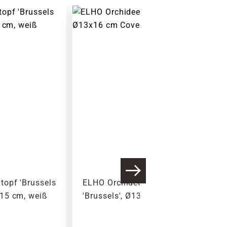
Warenkorb lädt
topf 'Brussels
ELHO Orchideentopf
15 cm, weiß
'Brussels', Ø13x16 cm