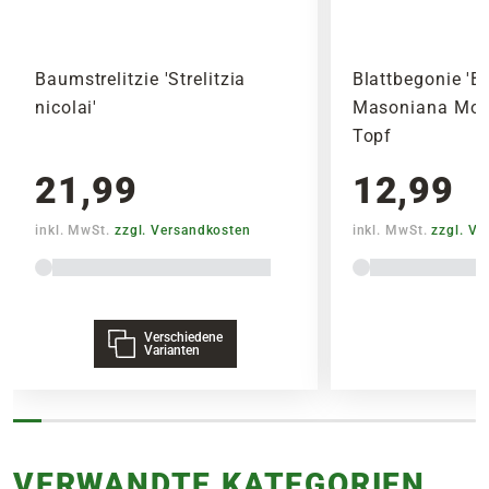
Dünger
Baumstrelitzie 'Strelitzia
Blattbegonie 'B
Während der Wachstumsphase vom Frühling bis zum
nicolai'
Masoniana Moun
Sommer maximal alle zwei Wochen mit
Topf
einem
Spezialdünger
oder
Orchideendünger
unterstütze
21,99
12,99
inkl. MwSt.
zzgl. Versandkosten
inkl. MwSt.
zzgl. V
Verschiedene
Varianten
VERWANDTE KATEGORIEN