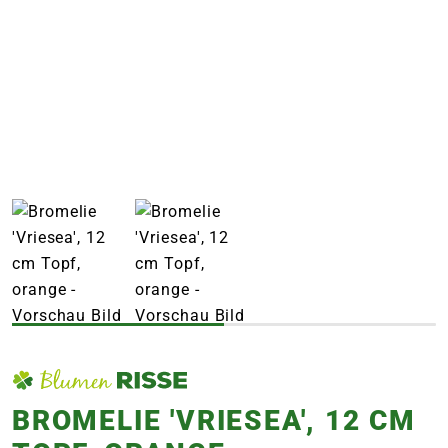
e
 Öffnungszeiten
 Öffnungszeiten
n
en
BROMELIE 'VRIESEA', 12 CM