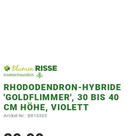
e
 Öffnungszeiten
 Öffnungszeiten
n
en
Insektenfreundlich
RHODODENDRON-HYBRIDE
'GOLDFLIMMER', 30 BIS 40
CM HÖHE, VIOLETT
Artikel-Nr.: BR13303