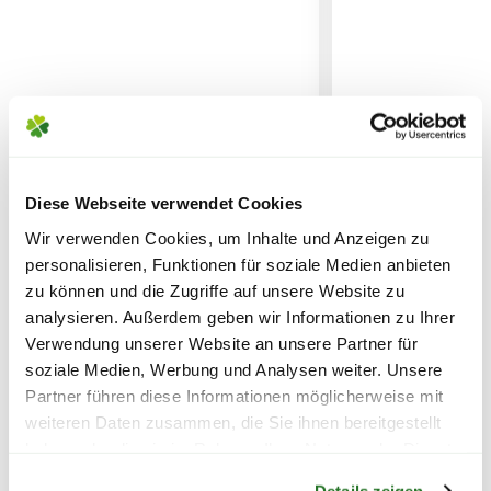
KÖNNEN ENTSTEHEN
PAKETVERSAND
6,95€
für Standardpakete (z.B.Dünger oder
Zubehör)
7,95€
für größere Pakete (z.B. Pflanzen oder
Erde)
Diese Webseite verwendet Cookies
Rhododendron 'Graziella', 30
Rhododendron '
Wir verwenden Cookies, um Inhalte und Anzeigen zu
bis 40 cm Höhe, rosa
Roses®', 30 bis
SPERRGUTVERSAND
personalisieren, Funktionen für soziale Medien anbieten
rosa
14,95€
zu können und die Zugriffe auf unsere Website zu
29,99
29,99
analysieren. Außerdem geben wir Informationen zu Ihrer
Verwendung unserer Website an unsere Partner für
SPEDITIONSVERSAND
inkl. MwSt.
zzgl. Versandkosten
inkl. MwSt.
zzgl. V
soziale Medien, Werbung und Analysen weiter. Unsere
29,95€
Partner führen diese Informationen möglicherweise mit
weiteren Daten zusammen, die Sie ihnen bereitgestellt
haben oder die sie im Rahmen Ihrer Nutzung der Dienste
Warenkorb lädt
gesammelt haben.
Details zeigen