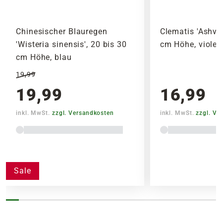
Chinesischer Blauregen
Clematis 'Ashva'
'Wisteria sinensis', 20 bis 30
cm Höhe, violet
cm Höhe, blau
19,99
19,99
16,99
inkl. MwSt.
zzgl. Versandkosten
inkl. MwSt.
zzgl. V
Sale