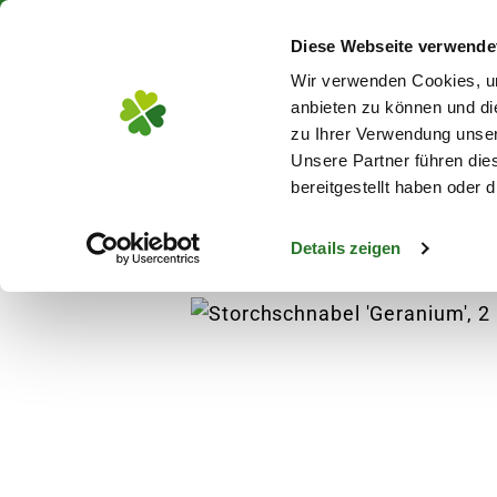
Über 130 Standorte in De
Diese Webseite verwende
Zum Hauptinhalt
Wir verwenden Cookies, um
anbieten zu können und di
zu Ihrer Verwendung unser
Unsere Partner führen die
Blumen
Pflanz
bereitgestellt haben oder
Details zeigen
Pflanzen
Stauden & Gräser
Stauden
s