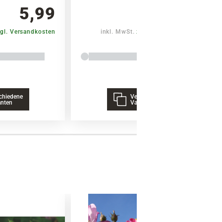
5,99
11,99
Warenkorb lädt
gl. Versandkosten
inkl. MwSt.
zzgl. Versandkosten
chiedene
Verschiedene
anten
Varianten