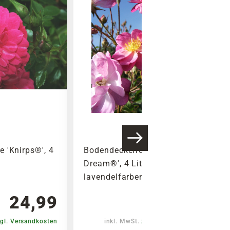
 'Knirps®', 4
Bodendeckerrose 'Lavender
Dream®', 4 Liter Topf,
lavendelfarben
24,99
24,99
gl. Versandkosten
inkl. MwSt.
zzgl. Versandkosten