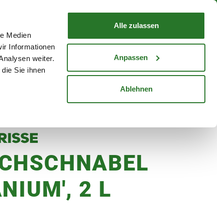
nd mit Wunschlieferdatum
WARENKORB
Warenkorb schließen
Alle zulassen
le Medien
Mein Konto
Standorte
ir Informationen
Anmelden
Anpassen
Analysen weiter.
die Sie ihnen
cheine
Karriere
Ablehnen
CHSCHNABEL
NIUM', 2 L