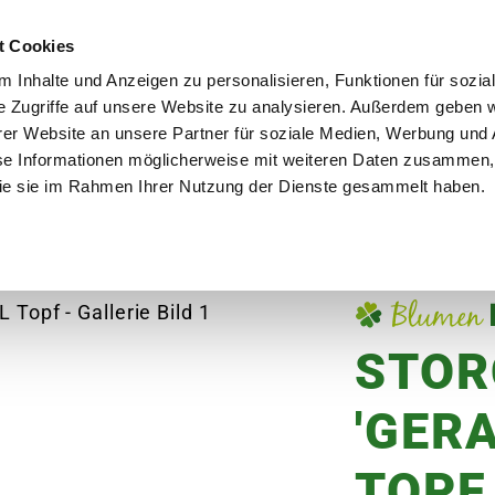
utschland
Qualität seit über 50 Jahren
Blumenversa
t Cookies
 Inhalte und Anzeigen zu personalisieren, Funktionen für sozia
e Zugriffe auf unsere Website zu analysieren. Außerdem geben w
er Website an unsere Partner für soziale Medien, Werbung und 
se Informationen möglicherweise mit weiteren Daten zusammen, 
en
Garten
Aktuelles
Ratgeber
Guts
 die sie im Rahmen Ihrer Nutzung der Dienste gesammelt haben.
Storchschnabel 'Geranium', 2 L Topf
STOR
'GERA
TOPF