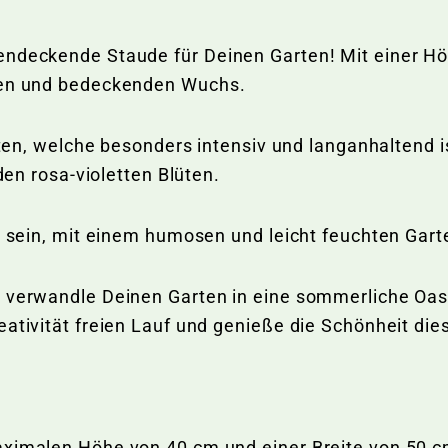
endeckende Staude für Deinen Garten! Mit einer Höh
nden und bedeckenden Wuchs.
lüten, welche besonders intensiv und langanhaltend i
 den rosa-violetten Blüten.
ig sein, mit einem humosen und leicht feuchten Gar
verwandle Deinen Garten in eine sommerliche Oase! 
ativität freien Lauf und genieße die Schönheit dies
maximalen Höhe von 40 cm und einer Breite von 50 c