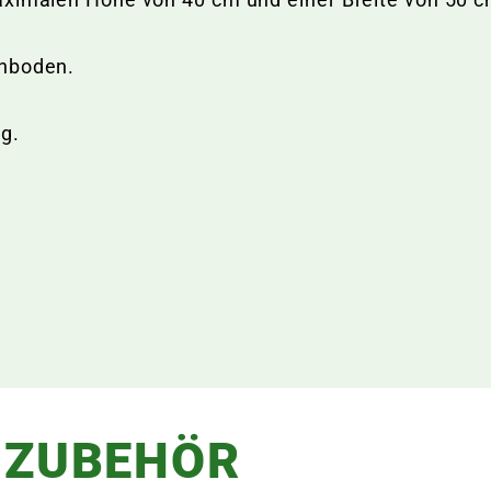
enboden.
ig.
 ZUBEHÖR