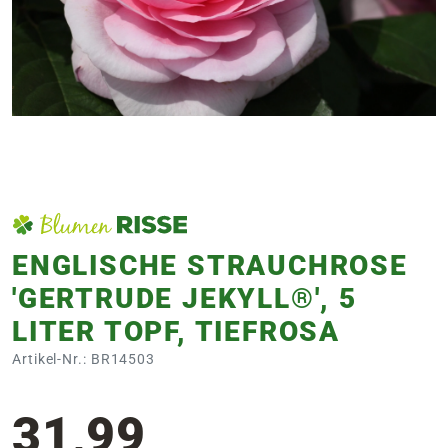
e
 Öffnungszeiten
 Öffnungszeiten
n
en
ENGLISCHE STRAUCHROSE
'GERTRUDE JEKYLL®', 5
LITER TOPF, TIEFROSA
Artikel-Nr.: BR14503
31,99