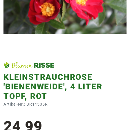
e
 Öffnungszeiten
 Öffnungszeiten
n
en
KLEINSTRAUCHROSE
'BIENENWEIDE', 4 LITER
TOPF, ROT
Artikel-Nr.: BR14505R
24,99